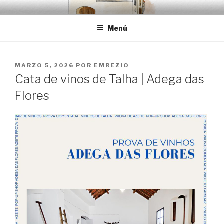
Saltar
EMRÉZIO
Casa Museu Interativa de Borba
al
Menú
contenido
PUBLICADO
MARZO 5, 2026
POR
EMREZIO
EL
Cata de vinos de Talha | Adega das
Flores