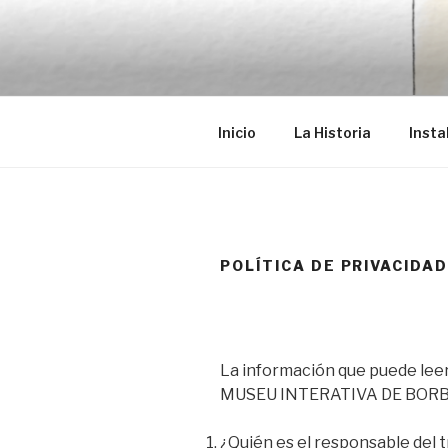
Saltar
al
EMRÉZIO
contenido
Casa Museu Interativa de Bor
Inicio
La Historia
Insta
POLÍTICA DE PRIVACIDA
La información que puede leer
MUSEU INTERATIVA DE BORB
¿Quién es el responsable del 