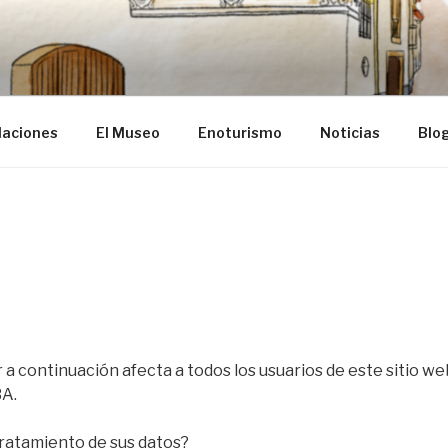
ba
laciones
El Museo
Enoturismo
Noticias
Blo
D
 a continuación afecta a todos los usuarios de este sitio w
A.
tratamiento de sus datos?