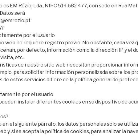
o es EM Rézio, Lda., NIPC 514.682.477, con sede en Rua Mat
 Datos será
s@emrezio.pt.
s?
ctamente por el usuario
o web no requiere registro previo. No obstante, cada vez qu
enan, por defecto, información como la dirección IP y el d
visita, etc.
rísticas de nuestro sitio web necesitan proporcionar inform
mplo, para solicitar información personalizada sobre los pro
 de estos servicios difiere de la política general de protecc
ctamente por el usuario
pueden instalar diferentes cookies en su dispositivo de acu
tos?
ca en el siguiente párrafo, los datos personales solo se utiliz
 y, si se acepta la política de cookies, para analizar la nav