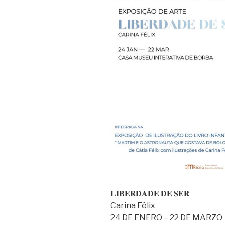
𝐋𝐈𝐁𝐄𝐑𝐃𝐀𝐃𝐄 𝐃𝐄 𝐒𝐄𝐑
Carina Félix
24 DE ENERO – 22 DE MARZO