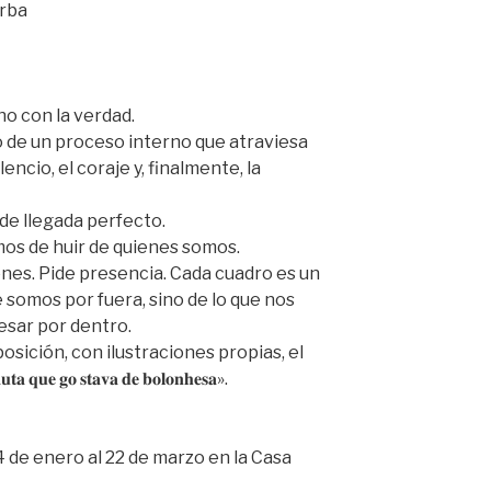
orba
no con la verdad.
 de un proceso interno que atraviesa
lencio, el coraje y, finalmente, la
 lugar de llegada perfecto.
os de huir de quienes somos.
iones. Pide presencia. Cada cuadro es un
 somos por fuera, sino de lo que nos
esar por dentro.
sición, con ilustraciones propias, el
 𝐪𝐮𝐞 𝐠𝐨 𝐬𝐭𝐚𝐯𝐚 𝐝𝐞 𝐛𝐨𝐥𝐨𝐧𝐡𝐞𝐬𝐚».
24 de enero al 22 de marzo en la Casa