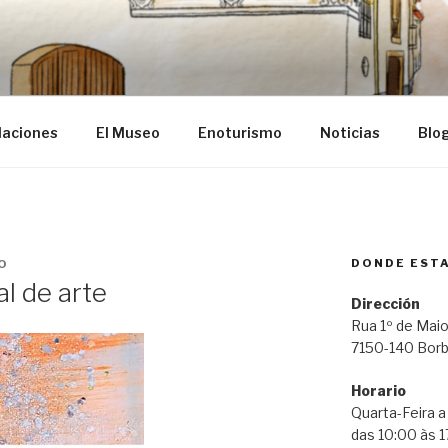
ba
laciones
El Museo
Enoturismo
Noticias
Blo
DONDE EST
O
l de arte
Dirección
Rua 1º de Maio
7150-140 Bor
Horario
Quarta-Feira 
das 10:00 às 1