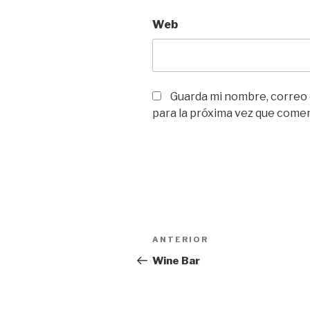
Web
Guarda mi nombre, correo
para la próxima vez que come
Navegación
Entrada
ANTERIOR
de
anterior:
Wine Bar
entradas