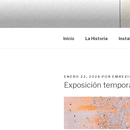
Saltar
al
EMRÉZIO
contenido
Casa Museu Interativa de Bor
Inicio
La Historia
Insta
PUBLICADO
ENERO 22, 2026
POR
EMREZI
EL
Exposición tempora