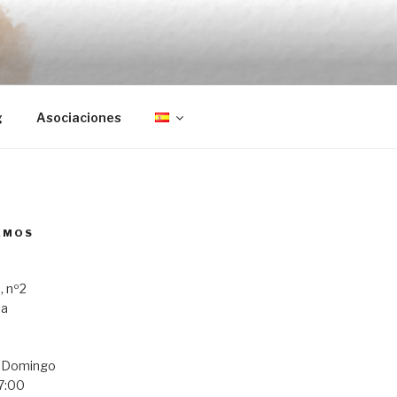
g
Asociaciones
AMOS
, nº2
ba
a Domingo
7:00