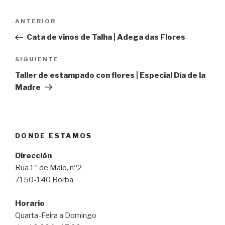
Navegación
Entrada
ANTERIOR
de
anterior:
Cata de vinos de Talha | Adega das Flores
entradas
Siguiente
SIGUIENTE
entrada
Taller de estampado con flores | Especial Día de la
Madre
DONDE ESTAMOS
Dirección
Rua 1º de Maio, nº2
7150-140 Borba
Horario
Quarta-Feira a Domingo