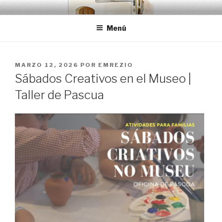
Saltar
EMRÉZIO
Casa Museu Interativa de Borba
al
Menú
contenido
PUBLICADO
MARZO 12, 2026
POR
EMREZIO
EL
Sábados Creativos en el Museo |
Taller de Pascua