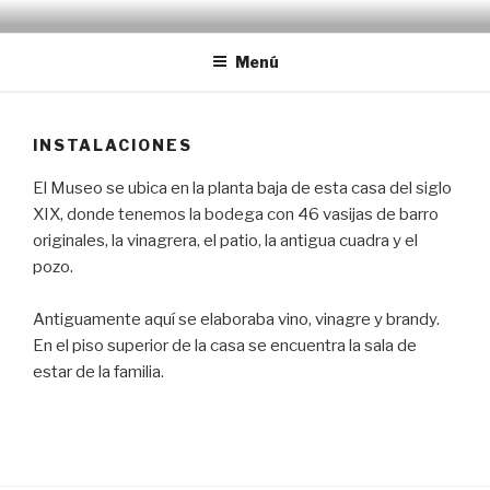
Saltar
EMRÉZIO
Casa Museu Interativa de Borba
al
Menú
contenido
INSTALACIONES
El Museo se ubica en la planta baja de esta casa del siglo
XIX, donde tenemos la bodega con 46 vasijas de barro
originales, la vinagrera, el patio, la antigua cuadra y el
pozo.
Antiguamente aquí se elaboraba vino, vinagre y brandy.
En el piso superior de la casa se encuentra la sala de
estar de la familia.