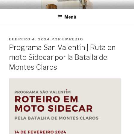
Saltar
EMRÉZIO
Casa Museu Interativa de Borba
al
Menú
contenido
PUBLICADO
FEBRERO 4, 2024
POR
EMREZIO
EL
Programa San Valentín | Ruta en
moto Sidecar por la Batalla de
Montes Claros