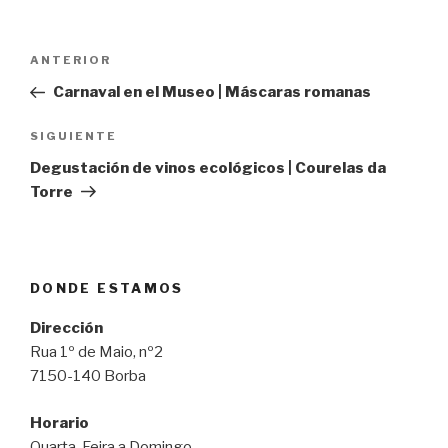
Navegación
Entrada
ANTERIOR
de
anterior:
Carnaval en el Museo | Máscaras romanas
entradas
Siguiente
SIGUIENTE
entrada
Degustación de vinos ecológicos | Courelas da
Torre
DONDE ESTAMOS
Dirección
Rua 1º de Maio, nº2
7150-140 Borba
Horario
Quarta-Feira a Domingo