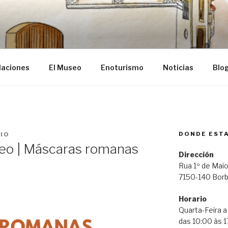
ba
laciones
El Museo
Enoturismo
Noticias
Blo
DONDE EST
IO
seo | Máscaras romanas
Dirección
Rua 1º de Maio
7150-140 Bor
Horario
Quarta-Feira 
das 10:00 às 1