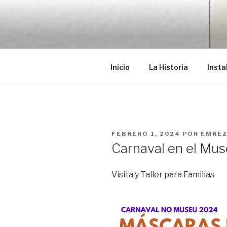
Saltar
al
EMRÉZIO
contenido
Casa Museu Interativa de Bor
Inicio
La Historia
Insta
PUBLICADO
FEBRERO 1, 2024
POR
EMREZ
EL
Carnaval en el Mu
Visita y Taller para Familias