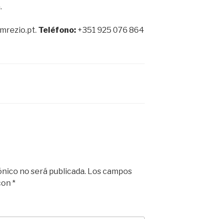
.
mrezio.pt.
Teléfono:
+351 925 076 864
ónico no será publicada.
Los campos
 con
*