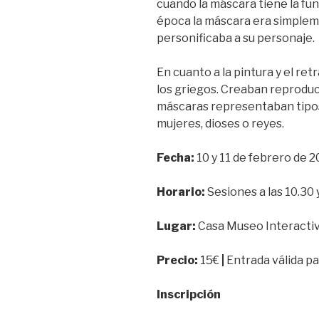
cuando la máscara tiene la func
época la máscara era simplemen
personificaba a su personaje.
En cuanto a la pintura y el re
los griegos. Creaban reproduc
máscaras representaban tipos
mujeres, dioses o reyes.
Fecha:
10 y 11 de febrero de 
Horario:
Sesiones a las 10.30 
Lugar:
Casa Museo Interactiv
Precio:
15€
|
Entrada válida pa
Inscripción