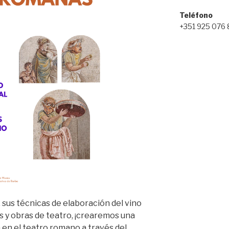
Teléfono
+351 925 076
 sus técnicas de elaboración del vino
es y obras de teatro, ¡crearemos una
 en el teatro romano a través del