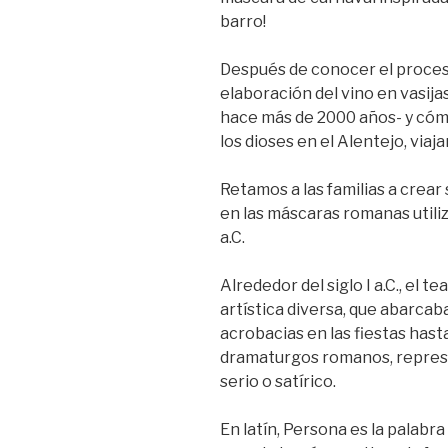
barro!
Después de conocer el proceso
elaboración del vino en vasij
hace más de 2000 años- y cóm
los dioses en el Alentejo, via
Retamos a las familias a crear 
en las máscaras romanas utiliza
a.C.
Alrededor del siglo I a.C., el 
artística diversa, que abarcaba
acrobacias en las fiestas has
dramaturgos romanos, represe
serio o satírico.
En latín, Persona es la palabra