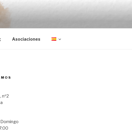
g
Asociaciones
AMOS
, nº2
ba
a Domingo
7:00