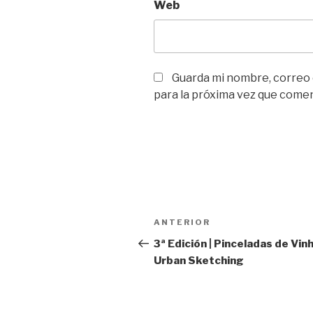
Web
Guarda mi nombre, correo
para la próxima vez que come
Navegación
Entrada
ANTERIOR
de
anterior:
3ª Edición | Pinceladas de Vin
Urban Sketching
entradas