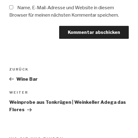
Name, E-Mail-Adresse und Website in diesem
Browser für meinen nächsten Kommentar speichern.
Beitragsnavigation
Vorheriger
ZURÜCK
Beitrag
Wine Bar
Nächster
WEITER
Beitrag
Weinprobe aus Tonkrügen | Weinkeller Adega das
Flores