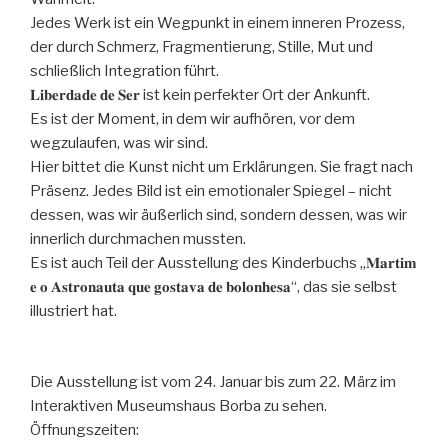
Jedes Werk ist ein Wegpunkt in einem inneren Prozess,
der durch Schmerz, Fragmentierung, Stille, Mut und
schließlich Integration führt.
𝐋𝐢𝐛𝐞𝐫𝐝𝐚𝐝𝐞 𝐝𝐞 𝐒𝐞𝐫 ist kein perfekter Ort der Ankunft.
Es ist der Moment, in dem wir aufhören, vor dem
wegzulaufen, was wir sind.
Hier bittet die Kunst nicht um Erklärungen. Sie fragt nach
Präsenz. Jedes Bild ist ein emotionaler Spiegel – nicht
dessen, was wir äußerlich sind, sondern dessen, was wir
innerlich durchmachen mussten.
Es ist auch Teil der Ausstellung des Kinderbuchs „𝐌𝐚𝐫𝐭𝐢𝐦
𝐞 𝐨 𝐀𝐬𝐭𝐫𝐨𝐧𝐚𝐮𝐭𝐚 𝐪𝐮𝐞 𝐠𝐨𝐬𝐭𝐚𝐯𝐚 𝐝𝐞 𝐛𝐨𝐥𝐨𝐧𝐡𝐞𝐬𝐚“, das sie selbst
illustriert hat.
Die Ausstellung ist vom 24. Januar bis zum 22. März im
Interaktiven Museumshaus Borba zu sehen.
Öffnungszeiten: