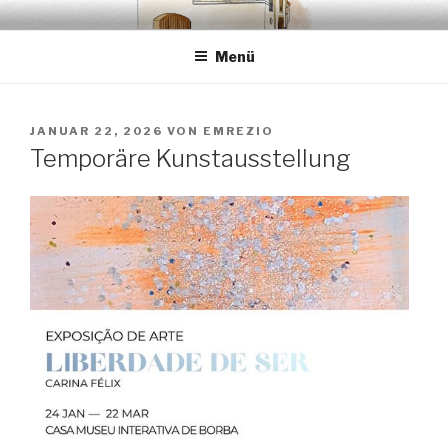
Zum
EMRÉZIO
Casa Museu Interativa de Borba
Inhalt
Menü
springen
VERÖFFENTLICHT
JANUAR 22, 2026
VON
EMREZIO
AM
Temporäre Kunstausstellung