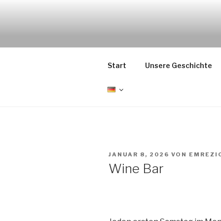
Zum
Inhalt
EMRÉZIO
springen
Casa Museu Interativa de Bor
Start
Unsere Geschichte
VERÖFFENTLICHT
JANUAR 8, 2026
VON
EMREZI
AM
Wine Bar