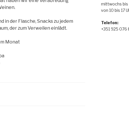
at haben wir eine Verabredung
mittwochs bis
Weinen.
von 10 bis 17 U
d in der Flasche, Snacks zu jedem
Telefon
:
um, der zum Verweilen einlädt.
+351 925 076
 im Monat
ba
a