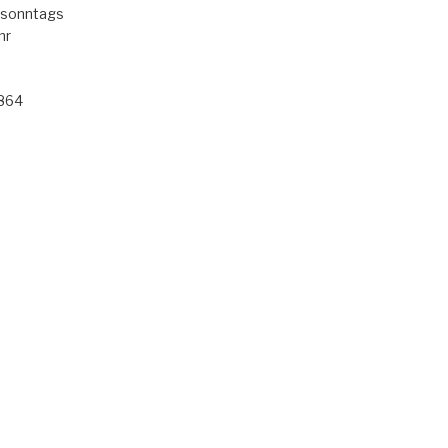
 sonntags
hr
 864