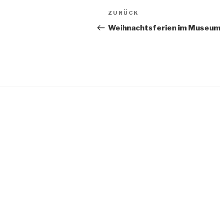
Beitragsnavigation
Vorheriger
ZURÜCK
Beitrag
Weihnachtsferien im Museu