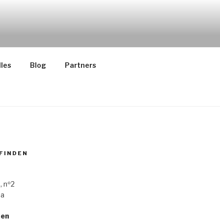
les
Blog
Partners
 FINDEN
, nº2
ba
ten