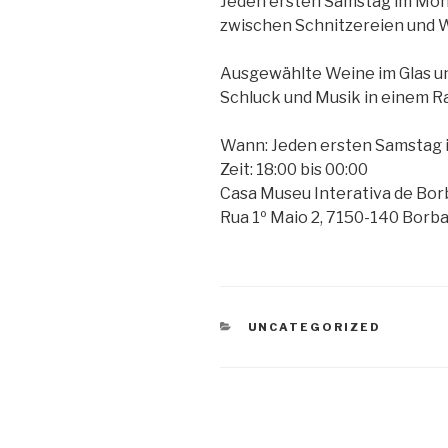
Jeden ersten Samstag im Mon
zwischen Schnitzereien und 
Ausgewählte Weine im Glas un
Schluck und Musik in einem Ra
Wann: Jeden ersten Samstag
Zeit: 18:00 bis 00:00
Casa Museu Interativa de Bor
Rua 1º Maio 2, 7150-140 Borb
KATEGORIEN
UNCATEGORIZED