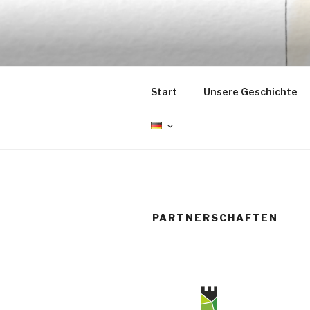
Zum
Inhalt
EMRÉZIO
springen
Casa Museu Interativa de Bor
Start
Unsere Geschichte
PARTNERSCHAFTEN