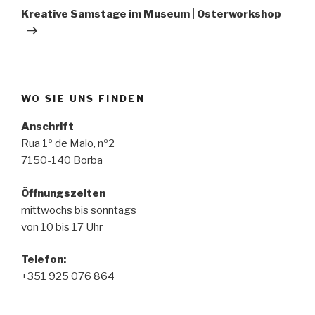
Beitrag
Kreative Samstage im Museum | Osterworkshop
WO SIE UNS FINDEN
Anschrift
Rua 1º de Maio, nº2
7150-140 Borba
Öffnungszeiten
mittwochs bis sonntags
von 10 bis 17 Uhr
Telefon
:
+351 925 076 864