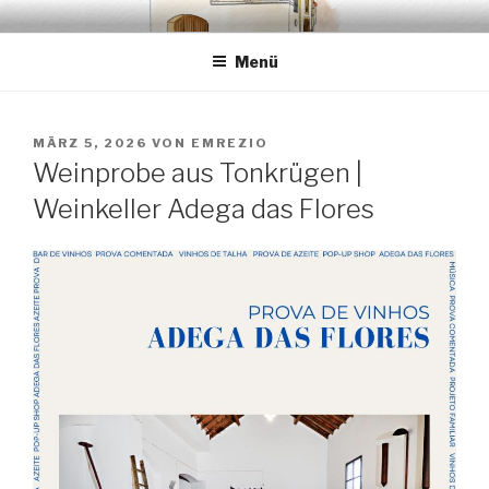
Zum
EMRÉZIO
Casa Museu Interativa de Borba
Inhalt
Menü
springen
VERÖFFENTLICHT
MÄRZ 5, 2026
VON
EMREZIO
AM
Weinprobe aus Tonkrügen |
Weinkeller Adega das Flores