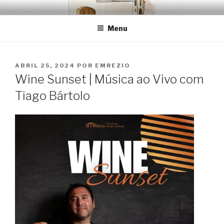
Saltar
EMRÉZIO
Casa Museu Interativa de Borba
para
Menu
o
conteúdo
PUBLICADO
ABRIL 25, 2024
POR
EMREZIO
EM
Wine Sunset | Música ao Vivo com
Tiago Bártolo