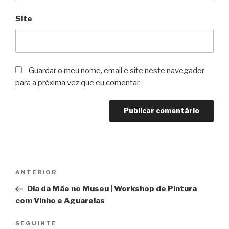
Site
Guardar o meu nome, email e site neste navegador
para a próxima vez que eu comentar.
Navegação
Conteúdo
ANTERIOR
de
anterior
Dia da Mãe no Museu | Workshop de Pintura
artigos
com Vinho e Aguarelas
Conteúdo
SEGUINTE