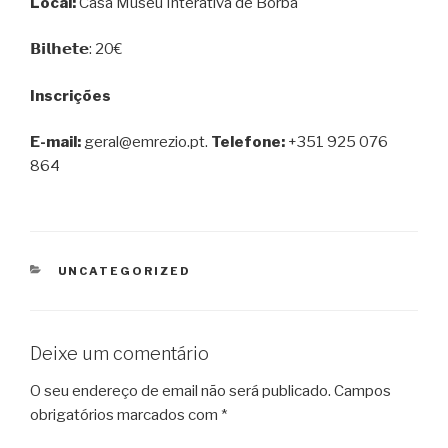
Local:
Casa Museu Interativa de Borba
𝗕𝗶𝗹𝗵𝗲𝘁𝗲: 20€
Inscrições
E-mail:
geral@emrezio.pt.
Telefone:
+351 925 076
864
CATEGORIAS
UNCATEGORIZED
Deixe um comentário
O seu endereço de email não será publicado.
Campos
obrigatórios marcados com
*