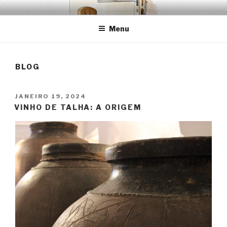
Saltar
EMRÉZIO
Casa Museu Interativa de Borba
para
Menu
o
conteúdo
BLOG
PUBLICADO
JANEIRO 19, 2024
EM
VINHO DE TALHA: A ORIGEM