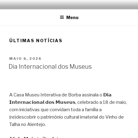
Saltar
EMRÉZIO
Casa Museu Interativa de Borba
para
Menu
o
conteúdo
ÚLTIMAS NOTÍCIAS
PUBLICADO
MAIO 6, 2026
EM
Dia Internacional dos Museus
A Casa Museu Interativa de Borba assinala o 𝗗𝗶𝗮
𝗜𝗻𝘁𝗲𝗿𝗻𝗮𝗰𝗶𝗼𝗻𝗮𝗹 𝗱𝗼𝘀 𝗠𝘂𝘀𝗲𝘂𝘀, celebrado a 18 de maio,
com iniciativas que convidam toda a família a
(re)descobrir o património cultural imaterial do Vinho de
Talha no Alentejo.