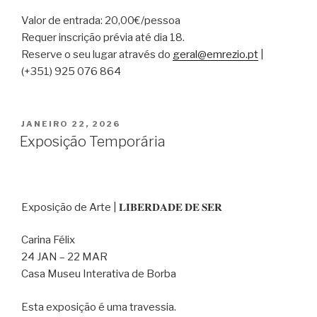
Valor de entrada: 20,00€/pessoa
Requer inscrição prévia até dia 18.
Reserve o seu lugar através do
geral@emrezio.pt
|
(+351) 925 076 864
PUBLICADO
JANEIRO 22, 2026
EM
Exposição Temporária
Exposição de Arte | 𝐋𝐈𝐁𝐄𝐑𝐃𝐀𝐃𝐄 𝐃𝐄 𝐒𝐄𝐑
Carina Félix
24 JAN – 22 MAR
Casa Museu Interativa de Borba
Esta exposição é uma travessia.