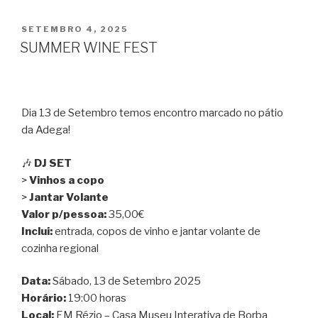
PUBLICADO
SETEMBRO 4, 2025
EM
SUMMER WINE FEST
Dia 13 de Setembro temos encontro marcado no pátio
da Adega!
🎶
DJ SET
>
Vinhos a copo
>
Jantar Volante
Valor p/pessoa:
35,00€
Inclui:
entrada, copos de vinho e jantar volante de
cozinha regional
Data:
Sábado, 13 de Setembro 2025
Horário:
19:00 horas
Local:
EM Rézio – Casa Museu Interativa de Borba