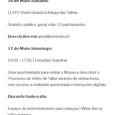
𝟭𝟲 𝗱𝗲 𝗠𝗮𝗶𝗼 (𝘀𝗮́𝗯𝗮𝗱𝗼)
11:00 | Visita Guiada à Adega das Talhas
Gratuito, público-geral, máx. 15 participantes
𝗜𝗻𝘀𝗰𝗿𝗶𝗰̧𝗼̃𝗲𝘀 𝗲𝗺 geral@emrezio.pt
𝟭𝟳 𝗱𝗲 𝗠𝗮𝗶𝗼 (𝗱𝗼𝗺𝗶𝗻𝗴𝗼)
10:00 – 17:30 | Entradas Gratuitas
Uma oportunidade para visitar o Museu e descobrir o
‘Processo do Vinho de Talha’ através de visitas livres
com recurso a realidade aumentada e interações digitais.
𝗗𝘂𝗿𝗮𝗻𝘁𝗲 𝘁𝗼𝗱𝗼 𝗼 𝗱𝗶𝗮
Espaço de entretenimento para crianças | Wine Bar no
pátio exterior.