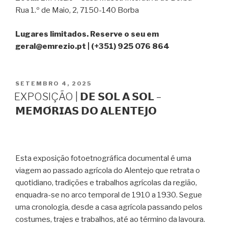
Rua 1.º de Maio, 2, 7150-140 Borba
Lugares limitados. Reserve o seu em
geral@emrezio.pt | (+351) 925 076 864
PUBLICADO
SETEMBRO 4, 2025
EM
EXPOSIÇÃO | 𝗗𝗘 𝗦𝗢𝗟 𝗔 𝗦𝗢𝗟 –
𝗠𝗘𝗠𝗢́𝗥𝗜𝗔𝗦 𝗗𝗢 𝗔𝗟𝗘𝗡𝗧𝗘𝗝𝗢
Esta exposição fotoetnográfica documental é uma
viagem ao passado agrícola do Alentejo que retrata o
quotidiano, tradições e trabalhos agrícolas da região,
enquadra-se no arco temporal de 1910 a 1930. Segue
uma cronologia, desde a casa agrícola passando pelos
costumes, trajes e trabalhos, até ao término da lavoura.