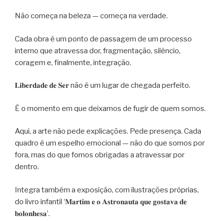
Não começa na beleza — começa na verdade.
Cada obra é um ponto de passagem de um processo
interno que atravessa dor, fragmentação, silêncio,
coragem e, finalmente, integração.
𝐋𝐢𝐛𝐞𝐫𝐝𝐚𝐝𝐞 𝐝𝐞 𝐒𝐞𝐫 não é um lugar de chegada perfeito.
É o momento em que deixamos de fugir de quem somos.
Aqui, a arte não pede explicações. Pede presença. Cada
quadro é um espelho emocional — não do que somos por
fora, mas do que fomos obrigadas a atravessar por
dentro.
Integra também a exposição, com ilustrações próprias,
do livro infantil ‘𝐌𝐚𝐫𝐭𝐢𝐦 𝐞 𝐨 𝐀𝐬𝐭𝐫𝐨𝐧𝐚𝐮𝐭𝐚 𝐪𝐮𝐞 𝐠𝐨𝐬𝐭𝐚𝐯𝐚 𝐝𝐞
𝐛𝐨𝐥𝐨𝐧𝐡𝐞𝐬𝐚’.