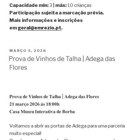
Capacidade mín:
3
| máx:
10 crianças
Participação sujeita a marcação prévia.
Mais informações e inscrições
em
geral@emrezio.pt
.
PUBLICADO
MARÇO 5, 2026
EM
Prova de Vinhos de Talha | Adega das
Flores
𝐏𝐫𝐨𝐯𝐚 𝐝𝐞 𝐕𝐢𝐧𝐡𝐨𝐬 𝐝𝐞 𝐓𝐚𝐥𝐡𝐚 | 𝐀𝐝𝐞𝐠𝐚 𝐝𝐚𝐬 𝐅𝐥𝐨𝐫𝐞𝐬
𝟐𝟏 𝐦𝐚𝐫𝐜̧𝐨 𝟐𝟎𝟐𝟔 𝐚̀𝐬 𝟏𝟖:𝟎𝟎𝐡
𝐂𝐚𝐬𝐚 𝐌𝐮𝐬𝐞𝐮 𝐈𝐧𝐭𝐞𝐫𝐚𝐭𝐢𝐯𝐚 𝐝𝐞 𝐁𝐨𝐫𝐛𝐚
Voltamos a abrir as portas de Adega para uma parceria
muito especial!