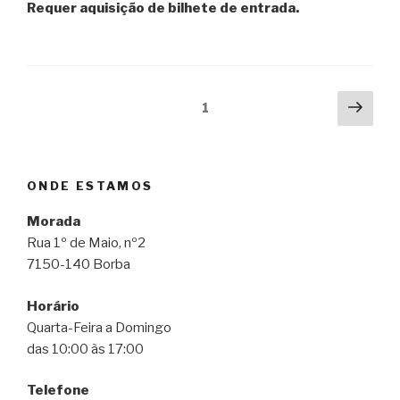
Requer aquisição de bilhete de entrada.
Navegação
Pági
Página
1
segu
de
artigos
ONDE ESTAMOS
Morada
Rua 1º de Maio, nº2
7150-140 Borba
Horário
Quarta-Feira a Domingo
das 10:00 às 17:00
Telefone