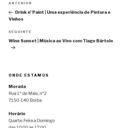
Navegação
Conteúdo
ANTERIOR
de
anterior
Drink n’ Paint | Uma experiência de Pintura e
artigos
Vinhos
Conteúdo
SEGUINTE
seguinte
Wine Sunset | Música ao Vivo com Tiago Bártolo
ONDE ESTAMOS
Morada
Rua 1º de Maio, nº2
7150-140 Borba
Horário
Quarta-Feira a Domingo
das 10:00 às 17:00