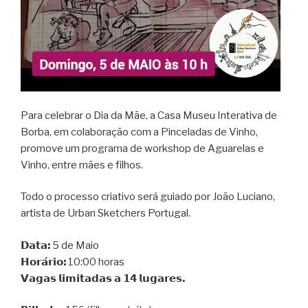
Para celebrar o Dia da Mãe, a Casa Museu Interativa de
Borba, em colaboração com a Pinceladas de Vinho,
promove um programa de workshop de Aguarelas e
Vinho, entre mães e filhos.
Todo o processo criativo será guiado por João Luciano,
artista de Urban Sketchers Portugal.
𝗗𝗮𝘁𝗮:
5 de Maio
𝗛𝗼𝗿𝗮́𝗿𝗶𝗼:
10:00 horas
𝗩𝗮𝗴𝗮𝘀 𝗹𝗶𝗺𝗶𝘁𝗮𝗱𝗮𝘀 𝗮 𝟭𝟰 𝗹𝘂𝗴𝗮𝗿𝗲𝘀.