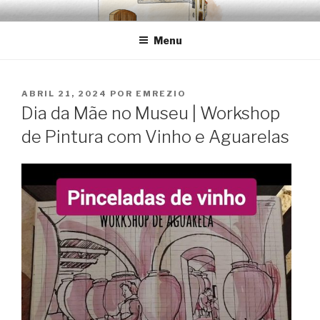
Saltar
EMRÉZIO
Casa Museu Interativa de Borba
para
Menu
o
conteúdo
PUBLICADO
ABRIL 21, 2024
POR
EMREZIO
EM
Dia da Mãe no Museu | Workshop
de Pintura com Vinho e Aguarelas