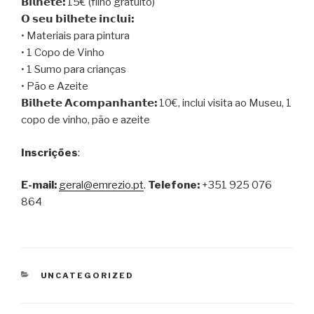
𝗕𝗶𝗹𝗵𝗲𝘁𝗲:
15€ (filho gratuito)
𝗢 𝘀𝗲𝘂 𝗯𝗶𝗹𝗵𝗲𝘁𝗲 𝗶𝗻𝗰𝗹𝘂𝗶:
• Materiais para pintura
• 1 Copo de Vinho
• 1 Sumo para crianças
• Pão e Azeite
𝗕𝗶𝗹𝗵𝗲𝘁𝗲 𝗔𝗰𝗼𝗺𝗽𝗮𝗻𝗵𝗮𝗻𝘁𝗲:
10€, inclui visita ao Museu, 1
copo de vinho, pão e azeite
Inscrições
:
E-mail:
geral@emrezio.pt
.
Telefone:
+351 925 076
864
CATEGORIAS
UNCATEGORIZED