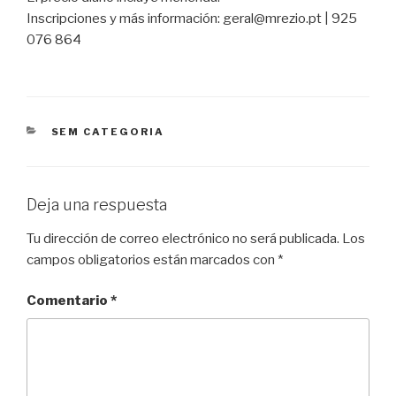
Inscripciones y más información: geral@mrezio.pt | 925
076 864
CATEGORÍAS
SEM CATEGORIA
Deja una respuesta
Tu dirección de correo electrónico no será publicada.
Los
campos obligatorios están marcados con
*
Comentario
*