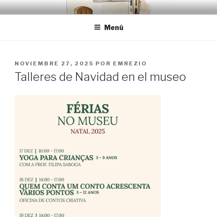
Saltar
EMRÉZIO
Casa Museu Interativa de Borba
al
Menú
contenido
PUBLICADO
NOVIEMBRE 27, 2025
POR
EMREZIO
EL
Talleres de Navidad en el museo