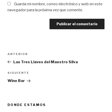
Guarda mi nombre, correo electrónico y web en este
navegador para la próxima vez que comente.
Navegación
Entrada
ANTERIOR
de
anterior:
Las Tres Llaves del Maestro Silva
entradas
Siguiente
SIGUIENTE
entrada
Wine Bar
DONDE ESTAMOS