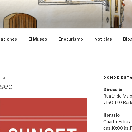
ba
laciones
El Museo
Enoturismo
Noticias
Blo
DONDE EST
IO
useo
Dirección
Rua 1º de Maio
7150-140 Bor
Horario
Quarta-Feira 
das 10:00 às 1