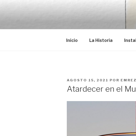
Saltar
al
EMRÉZIO
contenido
Casa Museu Interativa de Bor
Inicio
La Historia
Insta
PUBLICADO
AGOSTO 15, 2021
POR
EMREZ
EL
Atardecer en el M