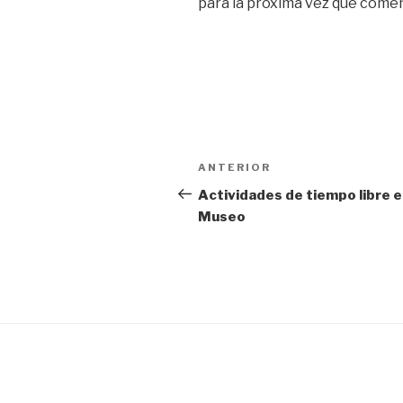
para la próxima vez que come
Navegación
Entrada
ANTERIOR
de
anterior:
Actividades de tiempo libre e
Museo
entradas