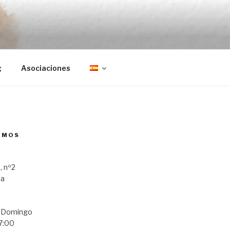
g
Asociaciones
AMOS
, nº2
ba
a Domingo
7:00