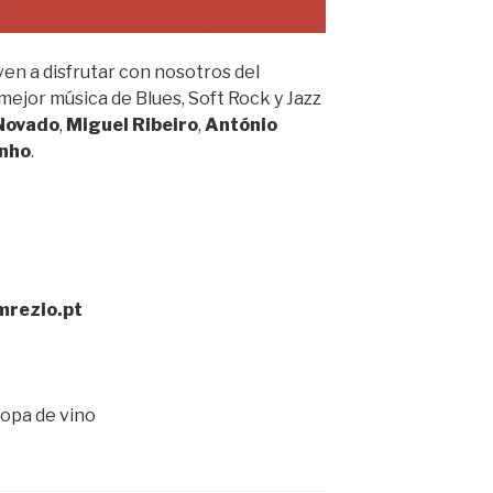
 ven a disfrutar con nosotros del
mejor música de Blues, Soft Rock y Jazz
Novado
,
Miguel Ribeiro
,
António
nho
.
mrezio.pt
copa de vino