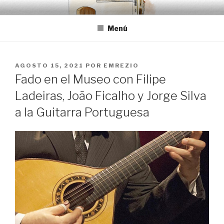
Saltar
EMRÉZIO
Casa Museu Interativa de Borba
al
Menú
contenido
PUBLICADO
AGOSTO 15, 2021
POR
EMREZIO
EL
Fado en el Museo con Filipe
Ladeiras, João Ficalho y Jorge Silva
a la Guitarra Portuguesa