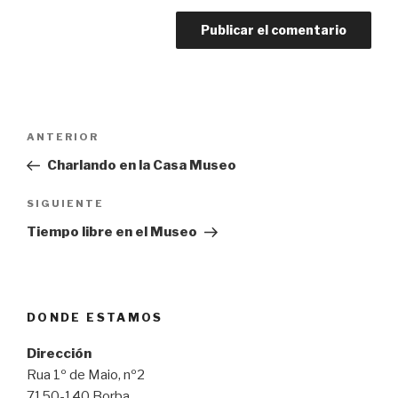
Navegación
Entrada
ANTERIOR
de
anterior:
Charlando en la Casa Museo
entradas
Siguiente
SIGUIENTE
entrada
Tiempo libre en el Museo
DONDE ESTAMOS
Dirección
Rua 1º de Maio, nº2
7150-140 Borba