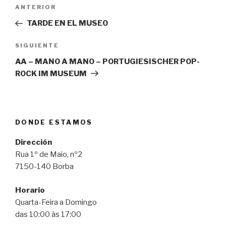
Navegación
Entrada
ANTERIOR
de
anterior:
TARDE EN EL MUSEO
entradas
Siguiente
SIGUIENTE
entrada
AA – MANO A MANO – PORTUGIESISCHER POP-
ROCK IM MUSEUM
DONDE ESTAMOS
Dirección
Rua 1º de Maio, nº2
7150-140 Borba
Horario
Quarta-Feira a Domingo
das 10:00 às 17:00