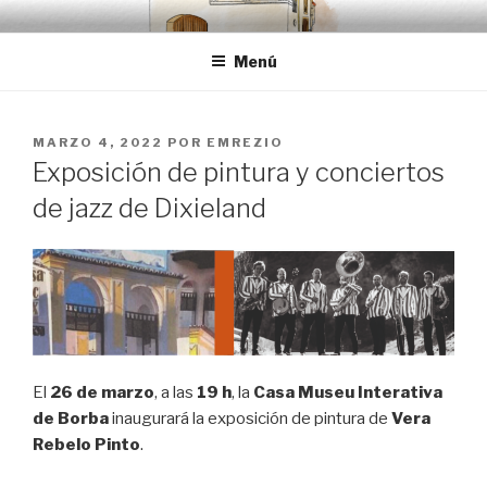
Saltar
EMRÉZIO
Casa Museu Interativa de Borba
al
Menú
contenido
PUBLICADO
MARZO 4, 2022
POR
EMREZIO
EL
Exposición de pintura y conciertos
de jazz de Dixieland
El
26 de marzo
, a las
19 h
, la
Casa Museu Interativa
de Borba
inaugurará la exposición de pintura de
Vera
Rebelo Pinto
.