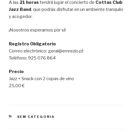
A las
21 horas
tendrá lugar el concierto de
Cottas Club
Jazz Band
, que podrás disfrutar en un ambiente tranquilo
y acogedor.
¡Nosotros esperamos por si!
Registro Obligatorio
Correo electrónico: geral@emrezio.pt
Teléfono: 925 076 864
Precio
Jazz + Snack con 2 copas de vino
25,00 €
CATEGORÍAS
SEM CATEGORIA