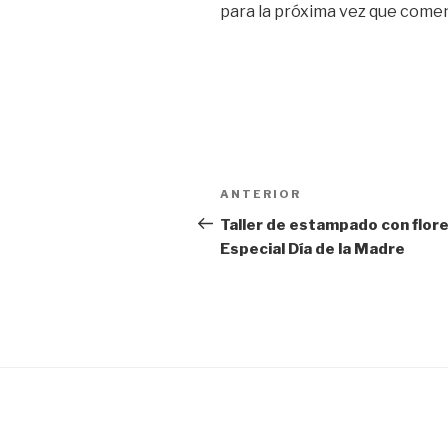
para la próxima vez que come
Navegación
Entrada
ANTERIOR
de
anterior:
Taller de estampado con flore
Especial Día de la Madre
entradas