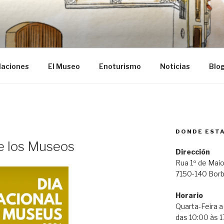
ba
laciones
El Museo
Enoturismo
Noticias
Blo
DONDE EST
de los Museos
Dirección
Rua 1º de Maio
7150-140 Bor
Horario
Quarta-Feira 
das 10:00 às 1