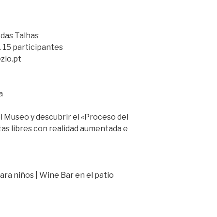
a das Talhas
. 15 participantes
zio.pt
a
l Museo y descubrir el «Proceso del
itas libres con realidad aumentada e
ra niños | Wine Bar en el patio