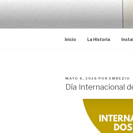
Saltar
al
EMRÉZIO
contenido
Casa Museu Interativa de Bor
Inicio
La Historia
Insta
PUBLICADO
MAYO 6, 2026
POR
EMREZIO
EL
Día Internacional 