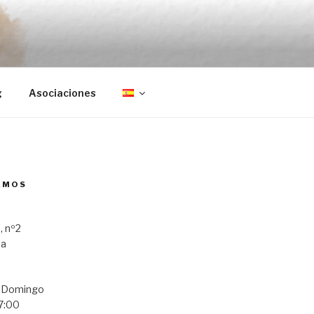
g
Asociaciones
AMOS
, nº2
ba
a Domingo
7:00