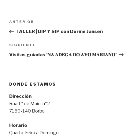
Navegación
Entrada
ANTERIOR
de
anterior:
TALLER | DIP Y SIP con Dorine Jansen
entradas
Siguiente
SIGUIENTE
entrada
Visitas guiadas ‘𝐍𝐀 𝐀𝐃𝐄𝐆𝐀 𝐃𝐎 𝐀𝐕𝐎̂ 𝐌𝐀𝐑𝐈𝐀𝐍𝐎’
DONDE ESTAMOS
Dirección
Rua 1º de Maio, nº2
7150-140 Borba
Horario
Quarta-Feira a Domingo