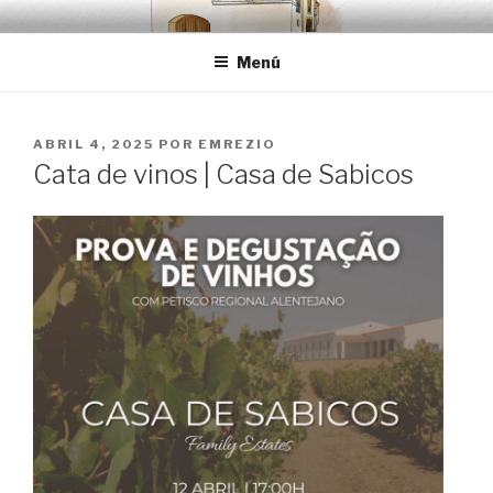
Saltar
EMRÉZIO
Casa Museu Interativa de Borba
al
Menú
contenido
PUBLICADO
ABRIL 4, 2025
POR
EMREZIO
EL
Cata de vinos | Casa de Sabicos