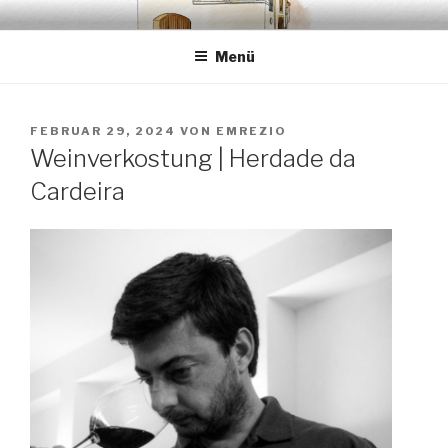
Zum
EMRÉZIO
Casa Museu Interativa de Borba
Inhalt
Menü
springen
VERÖFFENTLICHT
FEBRUAR 29, 2024
VON
EMREZIO
AM
Weinverkostung | Herdade da
Cardeira