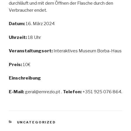
durchläuft und mit dem Öffnen der Flasche durch den
Verbraucher endet.
Datum:
16. März 2024
Uhrzeit:
18 Uhr
Veranstaltungsort:
Interaktives Museum Borba-Haus
Preis:
10€
Einschreibung
E-Mail:
geral@emrezio.pt .
Telefon:
+351 925 076 864.
KATEGORIEN
UNCATEGORIZED