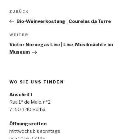
Beitragsnavigation
Vorheriger
ZURÜCK
Beitrag
Bio-Weinverkostung | Courelas da Torre
Nächster
WEITER
Beitrag
Victor Noruegas Live | Live-Musiknächte im
Museum
WO SIE UNS FINDEN
Anschrift
Rua 1º de Maio, nº2
7150-140 Borba
Öffnungszeiten
mittwochs bis sonntags
von 10 bis 17 Uhr