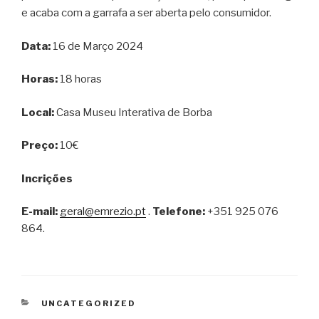
e acaba com a garrafa a ser aberta pelo consumidor.
Data:
16 de Março 2024
Horas:
18 horas
Local:
Casa Museu Interativa de Borba
Preço:
10€
Incrições
E-mail:
geral@emrezio.pt
.
Telefone:
+351 925 076
864.
CATEGORIAS
UNCATEGORIZED