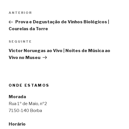
Navegação
Conteúdo
ANTERIOR
de
anterior
Prova e Degustação de Vinhos Biológicos |
artigos
Courelas da Torre
Conteúdo
SEGUINTE
seguinte
Victor Noruegas ao Vivo | Noites de Música ao
Vivo no Museu
ONDE ESTAMOS
Morada
Rua 1º de Maio, nº2
7150-140 Borba
Horário