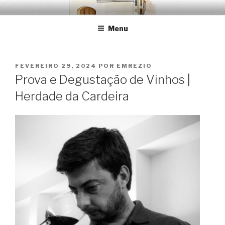
Saltar
EMRÉZIO
Casa Museu Interativa de Borba
para
Menu
o
conteúdo
PUBLICADO
FEVEREIRO 29, 2024
POR
EMREZIO
EM
Prova e Degustação de Vinhos |
Herdade da Cardeira