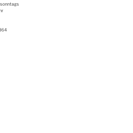
 sonntags
hr
 864