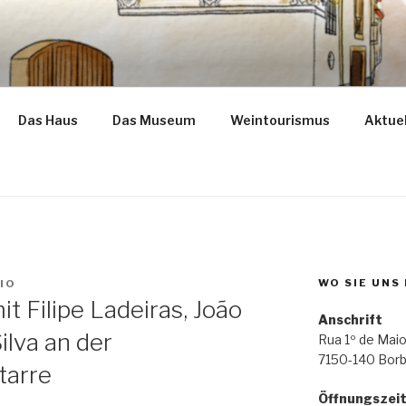
ba
Das Haus
Das Museum
Weintourismus
Aktuel
WO SIE UNS
IO
 Filipe Ladeiras, João
Anschrift
ilva an der
Rua 1º de Maio
7150-140 Bor
tarre
Öffnungszei