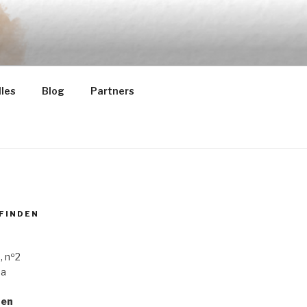
les
Blog
Partners
 FINDEN
, nº2
ba
ten