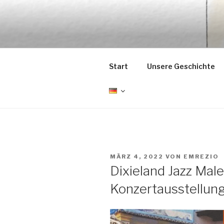
Zum
Inhalt
EMRÉZIO
springen
Casa Museu Interativa de Bor
Start
Unsere Geschichte
VERÖFFENTLICHT
MÄRZ 4, 2022
VON
EMREZIO
AM
Dixieland Jazz Male
Konzertausstellun