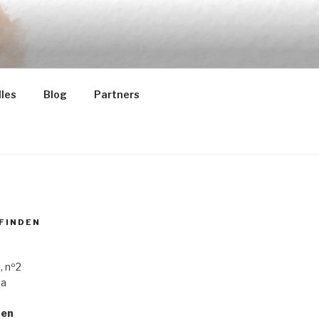
les
Blog
Partners
 FINDEN
, nº2
ba
ten