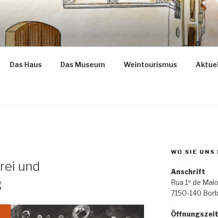
ba
Das Haus
Das Museum
Weintourismus
Aktuel
WO SIE UNS
rei und
Anschrift
g
Rua 1º de Maio
7150-140 Bor
Öffnungszei