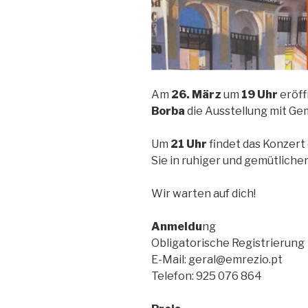
Am
26. März
um
19 Uhr
eröff
Borba
die Ausstellung mit G
Um
21 Uhr
findet das Konzert
Sie in ruhiger und gemütlich
Wir warten auf dich!
Anmeldu
ng
Obligatorische Registrierung
E-Mail: geral@emrezio.pt
Telefon: 925 076 864