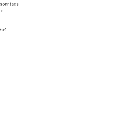
 sonntags
hr
 864