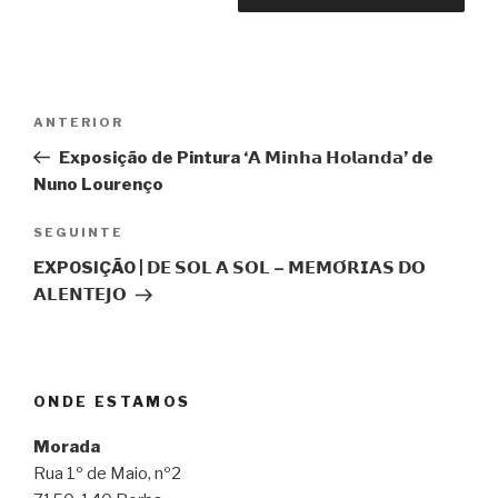
Navegação
Conteúdo
ANTERIOR
de
anterior
Exposição de Pintura ‘𝗔 𝗠𝗶𝗻𝗵𝗮 𝗛𝗼𝗹𝗮𝗻𝗱𝗮’ de
artigos
Nuno Lourenço
Conteúdo
SEGUINTE
seguinte
EXPOSIÇÃO | 𝗗𝗘 𝗦𝗢𝗟 𝗔 𝗦𝗢𝗟 – 𝗠𝗘𝗠𝗢́𝗥𝗜𝗔𝗦 𝗗𝗢
𝗔𝗟𝗘𝗡𝗧𝗘𝗝𝗢
ONDE ESTAMOS
Morada
Rua 1º de Maio, nº2