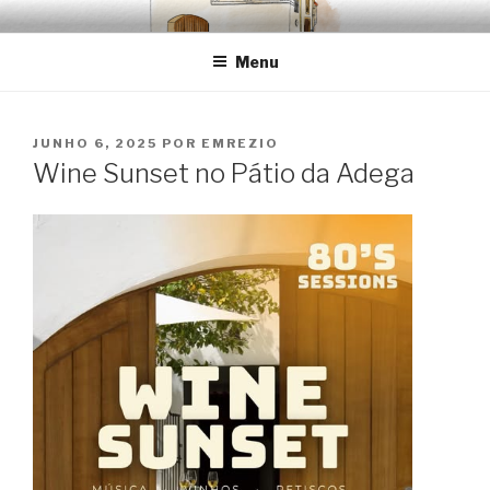
Saltar
EMRÉZIO
Casa Museu Interativa de Borba
para
Menu
o
conteúdo
PUBLICADO
JUNHO 6, 2025
POR
EMREZIO
EM
Wine Sunset no Pátio da Adega