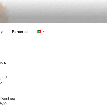
og
Parcerias
MOS
, nº2
ba
a Domingo
7:00