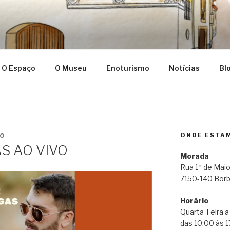
ba
O Espaço
O Museu
Enoturismo
Notícias
Bl
ONDE ESTA
IO
S AO VIVO
Morada
Rua 1º de Maio
7150-140 Bor
Horário
Quarta-Feira 
das 10:00 às 1