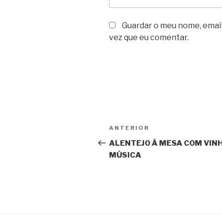
Guardar o meu nome, email
vez que eu comentar.
Navegação
Conteúdo
ANTERIOR
de
anterior
ALENTEJO À MESA COM VINH
MÚSICA
artigos