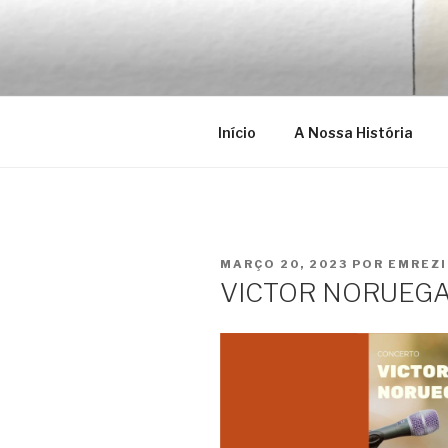
Saltar
para
EMRÉZIO
o
Casa Museu Interativa de Bor
conteúdo
Início
A Nossa História
PUBLICADO
MARÇO 20, 2023
POR
EMREZ
EM
VICTOR NORUEGA