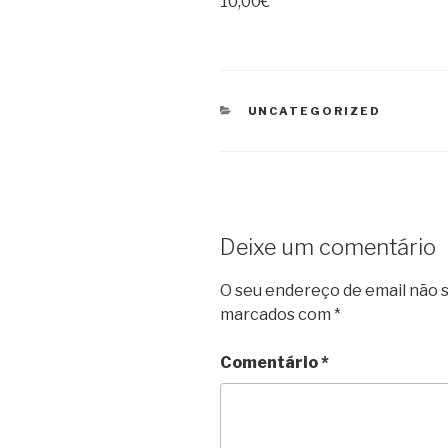
10,00€
CATEGORIAS
UNCATEGORIZED
Deixe um comentário
O seu endereço de email não s
marcados com
*
Comentário
*