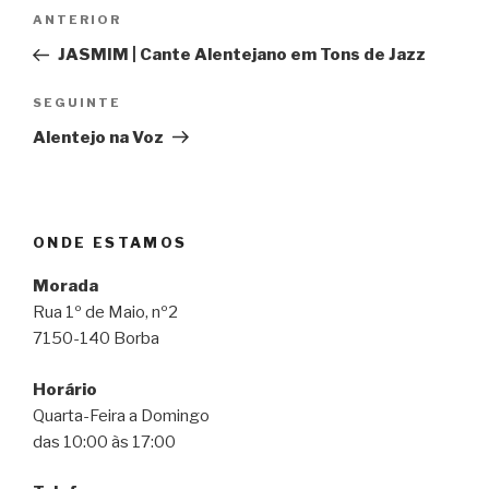
Navegação
Conteúdo
ANTERIOR
de
anterior
JASMIM | Cante Alentejano em Tons de Jazz
artigos
Conteúdo
SEGUINTE
seguinte
Alentejo na Voz
ONDE ESTAMOS
Morada
Rua 1º de Maio, nº2
7150-140 Borba
Horário
Quarta-Feira a Domingo
das 10:00 às 17:00