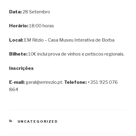
Data:
28 Setembro
Horário:
18:00 horas
Local:
EM Rézio – Casa Museu Interativa de Borba
Bilhete:
10€ inclui prova de vinhos e petiscos regionais.
Inscrições
E-mail:
geral@emrezio.pt.
Telefone:
+351 925 076
864
CATEGORIAS
UNCATEGORIZED