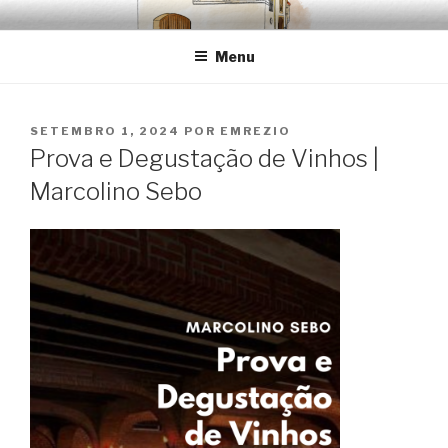
Saltar
EMRÉZIO
Casa Museu Interativa de Borba
para
Menu
o
conteúdo
PUBLICADO
SETEMBRO 1, 2024
POR
EMREZIO
EM
Prova e Degustação de Vinhos |
Marcolino Sebo