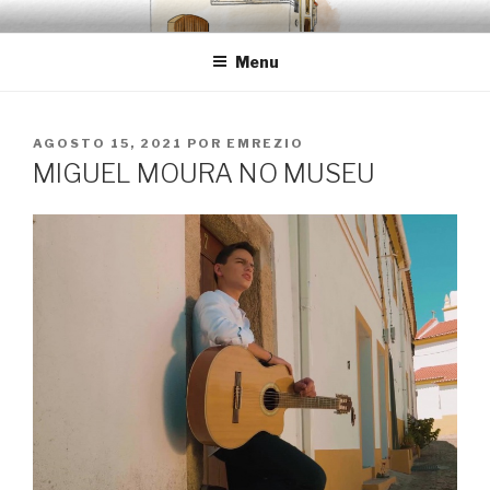
Saltar
EMRÉZIO
Casa Museu Interativa de Borba
para
Menu
o
conteúdo
PUBLICADO
AGOSTO 15, 2021
POR
EMREZIO
EM
MIGUEL MOURA NO MUSEU