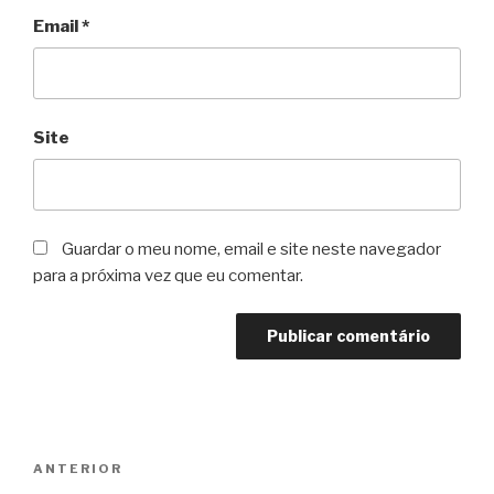
Email
*
Site
Guardar o meu nome, email e site neste navegador
para a próxima vez que eu comentar.
Navegação
Conteúdo
ANTERIOR
de