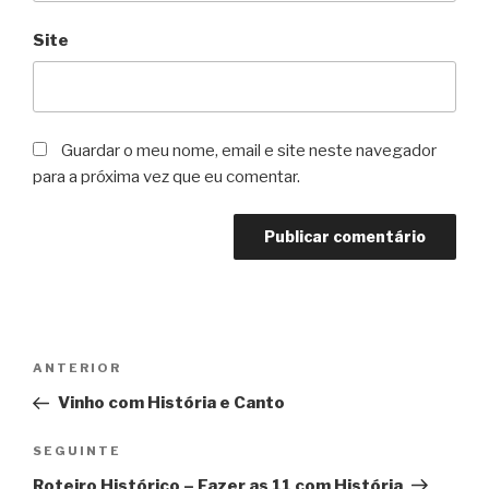
Site
Guardar o meu nome, email e site neste navegador
para a próxima vez que eu comentar.
Navegação
Conteúdo
ANTERIOR
de
anterior
Vinho com História e Canto
artigos
Conteúdo
SEGUINTE
seguinte
Roteiro Histórico – Fazer as 11 com História