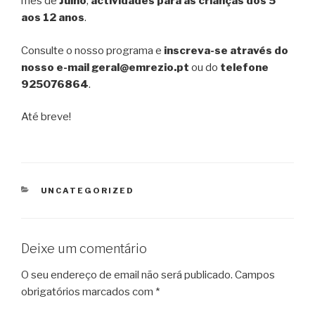
mês de
Julho
,
actividades para as crianças dos 5
aos 12 anos
.
Consulte o nosso programa e
inscreva-se através do
nosso e-mail geral@emrezio.pt
ou do
telefone
925076864
.
Até breve!
CATEGORIAS
UNCATEGORIZED
Deixe um comentário
O seu endereço de email não será publicado.
Campos
obrigatórios marcados com
*