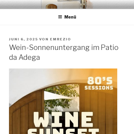
Zum
EMRÉZIO
Casa Museu Interativa de Borba
Inhalt
Menü
springen
VERÖFFENTLICHT
JUNI 6, 2025
VON
EMREZIO
AM
Wein-Sonnenuntergang im Patio
da Adega