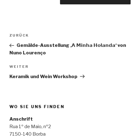
Beitragsnavigation
Vorheriger
ZURÜCK
Beitrag
Gemälde-Ausstellung ‚𝗔 𝗠𝗶𝗻𝗵𝗮 𝗛𝗼𝗹𝗮𝗻𝗱𝗮‘ von
Nuno Lourenço
Nächster
WEITER
Beitrag
Keramik und Wein Workshop
WO SIE UNS FINDEN
Anschrift
Rua 1º de Maio, nº2
7150-140 Borba