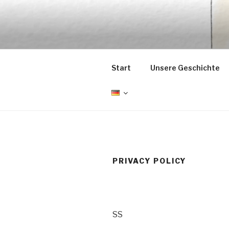
Zum
Inhalt
EMRÉZIO
springen
Casa Museu Interativa de Bor
Start
Unsere Geschichte
PRIVACY POLICY
SS