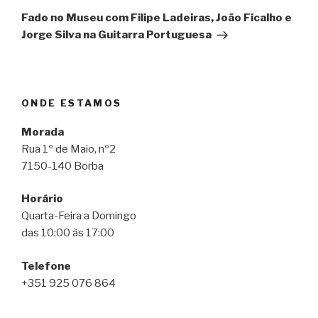
seguinte
Fado no Museu com Filipe Ladeiras, João Ficalho e
Jorge Silva na Guitarra Portuguesa
ONDE ESTAMOS
Morada
Rua 1º de Maio, nº2
7150-140 Borba
Horário
Quarta-Feira a Domingo
das 10:00 às 17:00
Telefone
+351 925 076 864