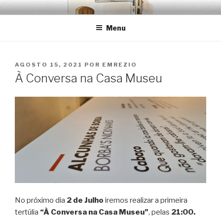
Saltar
EMRÉZIO
Casa Museu Interativa de Borba
para
Menu
o
conteúdo
PUBLICADO
AGOSTO 15, 2021
POR
EMREZIO
EM
À Conversa na Casa Museu
No próximo dia
2 de Julho
iremos realizar a primeira
tertúlia
“À Conversa na Casa Museu”
, pelas
21:00.