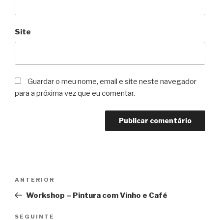
Site
Guardar o meu nome, email e site neste navegador
para a próxima vez que eu comentar.
Navegação
Conteúdo
ANTERIOR
de
anterior
Workshop – Pintura com Vinho e Café
artigos
Conteúdo
SEGUINTE