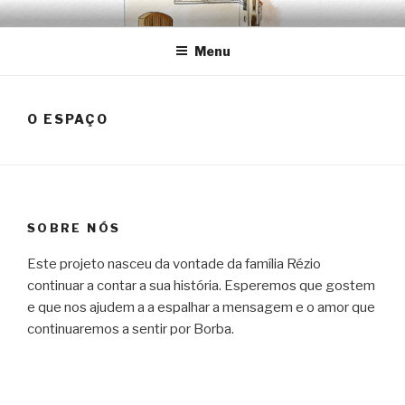
Saltar
EMRÉZIO
Casa Museu Interativa de Borba
para
Menu
o
conteúdo
O ESPAÇO
SOBRE NÓS
Este projeto nasceu da vontade da família Rézio
continuar a contar a sua história. Esperemos que gostem
e que nos ajudem a a espalhar a mensagem e o amor que
continuaremos a sentir por Borba.