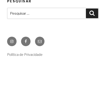
PESQUISAR
Pesquisar
Pesqu
por:
Instagram
Facebook
E-
mail
Política de Privacidade