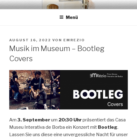
Zum
EMRÉZIO
Casa Museu Interativa de Borba
Inhalt
Menü
springen
VERÖFFENTLICHT
AUGUST 16, 2022
VON
EMREZIO
AM
Musik im Museum – Bootleg
Covers
Am
3. September
um
20:30 Uhr
präsentiert das Casa
Museu Interativa de Borba ein Konzert mit
Bootleg
.
Lassen Sie uns diese eine unvergessliche Nacht für unser