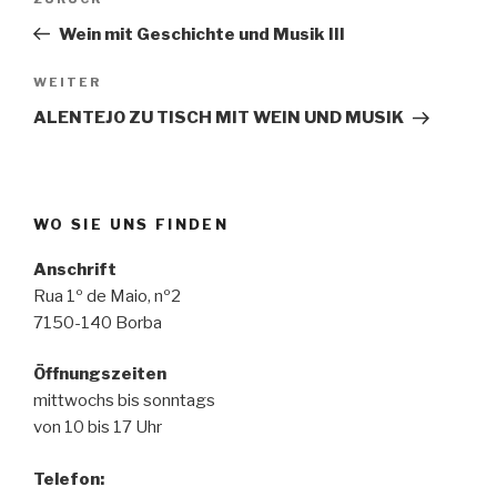
Vorheriger
Beitrag
Wein mit Geschichte und Musik III
Nächster
WEITER
Beitrag
ALENTEJO ZU TISCH MIT WEIN UND MUSIK
WO SIE UNS FINDEN
Anschrift
Rua 1º de Maio, nº2
7150-140 Borba
Öffnungszeiten
mittwochs bis sonntags
von 10 bis 17 Uhr
Telefon
: