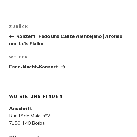
Beitragsnavigation
Vorheriger
ZURÜCK
Beitrag
Konzert | Fado und Cante Alentejano | Afonso
und Luís Fialho
Nächster
WEITER
Beitrag
Fado-Nacht-Konzert
WO SIE UNS FINDEN
Anschrift
Rua 1º de Maio, nº2
7150-140 Borba