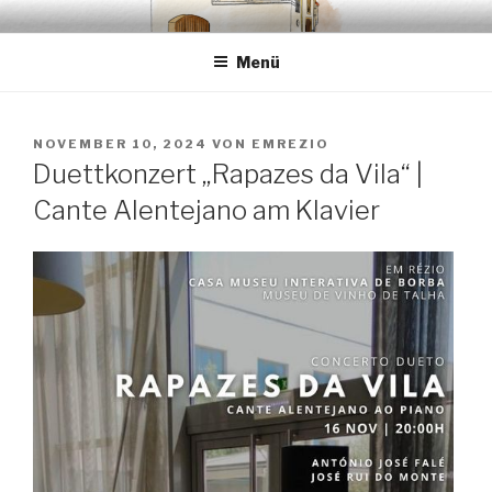
Zum
EMRÉZIO
Casa Museu Interativa de Borba
Inhalt
Menü
springen
VERÖFFENTLICHT
NOVEMBER 10, 2024
VON
EMREZIO
AM
Duettkonzert „Rapazes da Vila“ |
Cante Alentejano am Klavier