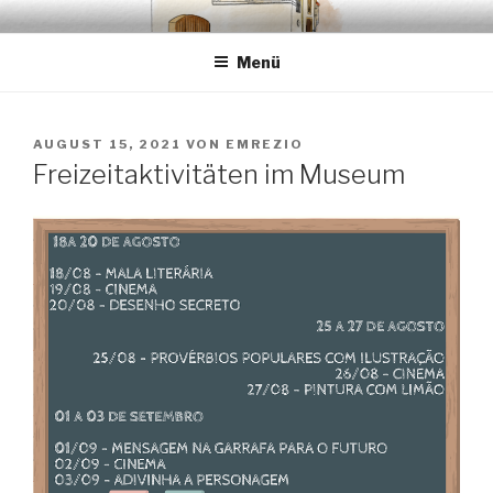
Zum
EMRÉZIO
Casa Museu Interativa de Borba
Inhalt
Menü
springen
VERÖFFENTLICHT
AUGUST 15, 2021
VON
EMREZIO
AM
Freizeitaktivitäten im Museum