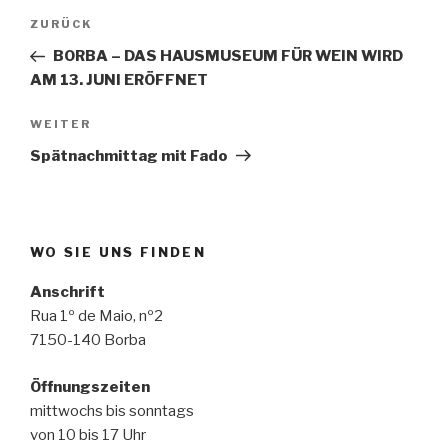
Beitragsnavigation
Vorheriger
ZURÜCK
Beitrag
BORBA – DAS HAUSMUSEUM FÜR WEIN WIRD
AM 13. JUNI ERÖFFNET
Nächster
WEITER
Beitrag
Spätnachmittag mit Fado
WO SIE UNS FINDEN
Anschrift
Rua 1º de Maio, nº2
7150-140 Borba
Öffnungszeiten
mittwochs bis sonntags
von 10 bis 17 Uhr