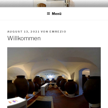
Zum
EMRÉZIO
Casa Museu Interativa de Borba
Inhalt
Menü
springen
VERÖFFENTLICHT
AUGUST 13, 2021
VON
EMREZIO
AM
Willkommen