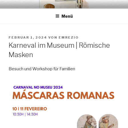
Zum
EMRÉZIO
Casa Museu Interativa de Borba
Inhalt
Menü
springen
VERÖFFENTLICHT
FEBRUAR 1, 2024
VON
EMREZIO
AM
Karneval im Museum | Römische
Masken
Besuch und Workshop für Familien