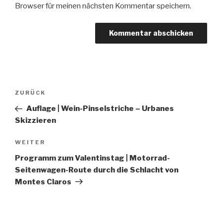
Browser für meinen nächsten Kommentar speichern.
Beitragsnavigation
Vorheriger
ZURÜCK
Beitrag
Auflage | Wein-Pinselstriche – Urbanes
Skizzieren
Nächster
WEITER
Beitrag
Programm zum Valentinstag | Motorrad-
Seitenwagen-Route durch die Schlacht von
Montes Claros